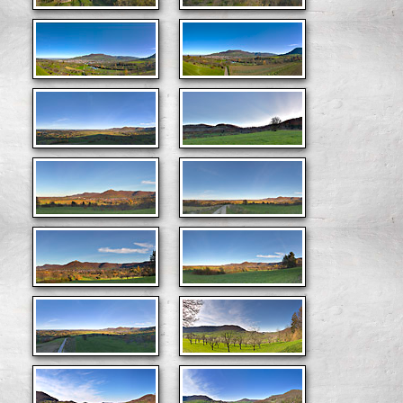
Rottweil (Landkreis)
Sigmaringen (Landkreis)
Stuttgart (Landkreis)
Tübingen (Landkreis)
Tuttlingen (Landkreis)
Ulm (Stadtkreis)
Österreich
Schwarzwald
Schweiz